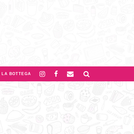
LA BOTTEGA