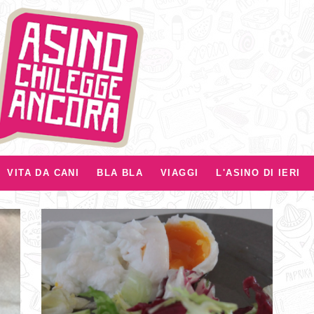
VITA DA CANI
BLA BLA
VIAGGI
L'ASINO DI IERI