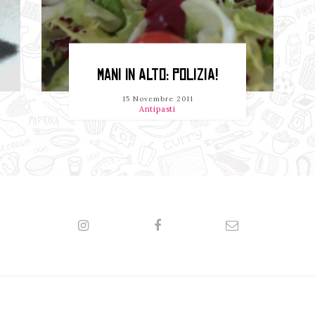
MANI IN ALTO: POLIZIA!
15 Novembre 2011
Antipasti