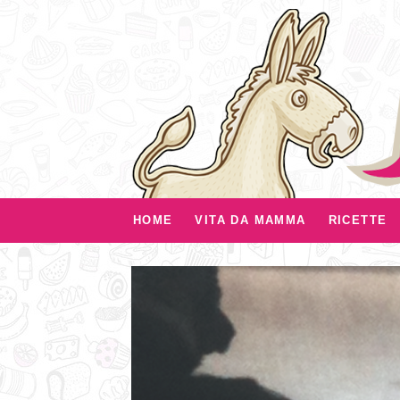
HOME
VITA DA MAMMA
RICETTE