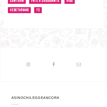
CONTORNI
PÂTE À CROISSANTS
RISO
VEGETARIANO
TE
ASINOCHILEGGEANCORA