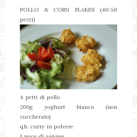
POLLO & CORN FLAKES (40-50
pezzi)
4 petti di pollo
200g yoghurt bianco (non
zuccherato)
q.b. curry in polvere
1 noce di senape