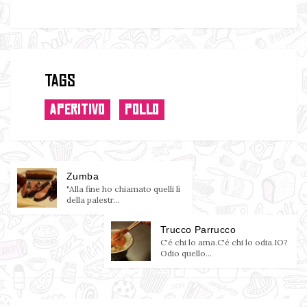
Tags
APERITIVO
POLLO
Zumba
"Alla fine ho chiamato quelli lì
della palestr...
Trucco Parrucco
C'é chi lo ama.C'é chi lo odia.IO?
Odio quello...