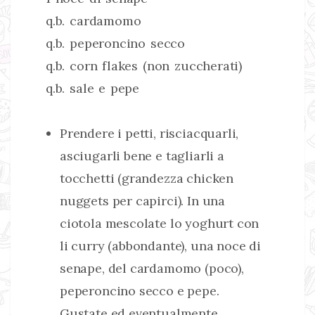
q.b. cardamomo
q.b. peperoncino secco
q.b. corn flakes (non zuccherati)
q.b. sale e pepe
Prendere i petti, risciacquarli,
asciugarli bene e tagliarli a
tocchetti (grandezza chicken
nuggets per capirci). In una
ciotola mescolate lo yoghurt con
li curry (abbondante), una noce di
senape, del cardamomo (poco),
peperoncino secco e pepe.
Gustate ed eventualmente