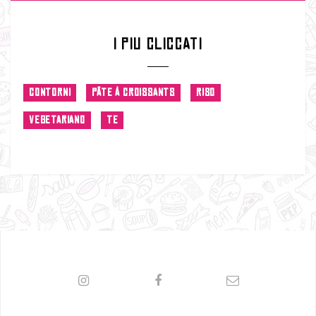
I PIU CLICCATI
CONTORNI
PÂTE À CROISSANTS
RISO
VEGETARIANO
TE